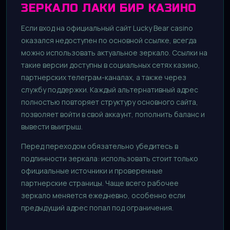
KY 
ЗЕРКАЛО ЛАКИ БИР КАЗИНО
Если вход на официальный сайт Lucky Bear casino
оказался недоступен по основной ссылке, всегда
можно использовать актуальное зеркало. Ссылки на
такие версии доступны в социальных сетях казино,
партнерских телеграм-каналах, а также через
службу поддержки. Каждый альтернативный адрес
полностью повторяет структуру основного сайта,
позволяет войти в свой аккаунт, пополнить баланс и
вывести выигрыш.
Перед переходом обязательно убедитесь в
подлинности зеркала: использовать стоит только
официальные источники и проверенные
партнерские страницы. Чаще всего рабочее
зеркало меняется ежедневно, особенно если
предыдущий адрес попал под ограничения.