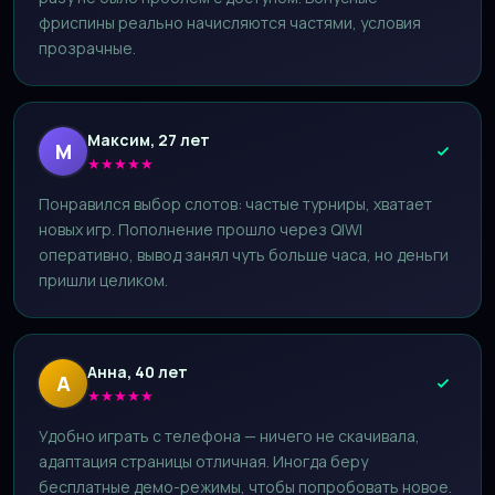
фриспины реально начисляются частями, условия
прозрачные.
Максим, 27 лет
М
★
★
★
★
★
Понравился выбор слотов: частые турниры, хватает
новых игр. Пополнение прошло через QIWI
оперативно, вывод занял чуть больше часа, но деньги
пришли целиком.
Анна, 40 лет
А
★
★
★
★
★
Удобно играть с телефона — ничего не скачивала,
адаптация страницы отличная. Иногда беру
бесплатные демо-режимы, чтобы попробовать новое.