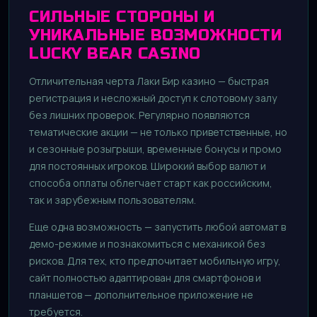
СИЛЬНЫЕ СТОРОНЫ И
УНИКАЛЬНЫЕ ВОЗМОЖНОСТИ
LUCKY BEAR CASINO
Отличительная черта Лаки Бир казино — быстрая
регистрация и несложный доступ к слотовому залу
без лишних проверок. Регулярно появляются
тематические акции — не только приветственные, но
и сезонные розыгрыши, временные бонусы и промо
для постоянных игроков. Широкий выбор валют и
способа оплаты облегчает старт как российским,
так и зарубежным пользователям.
Еще одна возможность — запустить любой автомат в
демо-режиме и познакомиться с механикой без
рисков. Для тех, кто предпочитает мобильную игру,
сайт полностью адаптирован для смартфонов и
планшетов — дополнительное приложение не
требуется.