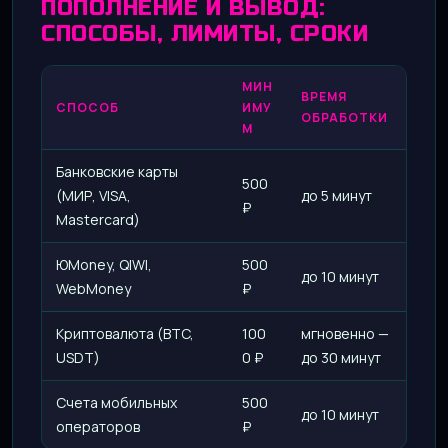
ПОПОЛНЕНИЕ И ВЫВОД:
СПОСОБЫ, ЛИМИТЫ, СРОКИ
МИН
ВРЕМЯ
СПОСОБ
ИМУ
ОБРАБОТКИ
М
Банковские карты
500
(МИР, VISA,
до 5 минут
₽
Mastercard)
ЮMoney, QIWI,
500
до 10 минут
WebMoney
₽
Криптовалюта (BTC,
100
мгновенно —
USDT)
0 ₽
до 30 минут
Счета мобильных
500
до 10 минут
операторов
₽