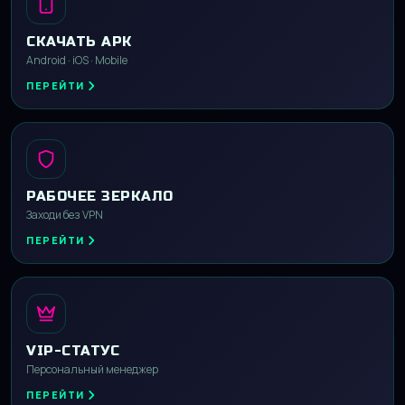
СКАЧАТЬ APK
Android · iOS · Mobile
ПЕРЕЙТИ
РАБОЧЕЕ ЗЕРКАЛО
Заходи без VPN
ПЕРЕЙТИ
VIP-СТАТУС
Персональный менеджер
ПЕРЕЙТИ