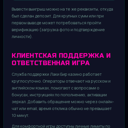
Вывести выигрыш можно на те же реквизиты, откуда
был сделан депозит. Для крупных сумм или при
первом выводе может потребоваться пройти
верификацию (загрузка фото и подтверждение
личности).
КЛИЕНТСКАЯ ПОДДЕРЖКА И
ОТВЕТСТВЕННАЯ ИГРА
Служба поддержки Лаки Бир казино работает
круглосуточно. Операторы отвечают на русском и
английском языках, помогают с вопросами о
бонусах, инструкциях по пополнению, активации
зеркал. Добавить обращение можно через онлайн-
чат или email, время отклика обычно не превышает
10 минут.
Для комфортной игры доступны личные лимиты по