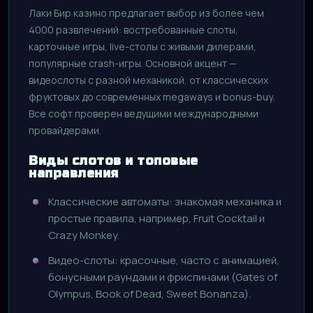
Лаки Бир казино предлагает выбор из более чем
4000 развлечений: востребованные слоты,
карточные игры, live-столы с живыми дилерами,
популярные crash-игры. Основной акцент —
видеослоты с разной механикой, от классических
фруктовых до современных megaways и bonus-buy.
Все софт проверен ведущими международными
провайдерами.
Виды слотов и топовые
направления
Классические автоматы: знакомая механика и
простые правила, например, Fruit Cocktail и
Crazy Monkey.
Видео-слоты: красочные, часто с анимацией,
бонусными раундами и фриспинами (Gates of
Olympus, Book of Dead, Sweet Bonanza).