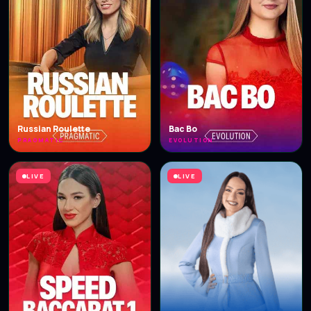
Russian Roulette
Bac Bo
PRAGMATIC
EVOLUTION
LIVE
LIVE