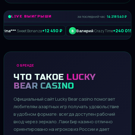
LIVE ВЫИГРЫШИ
за последний час ·
14 218 540 ₽
+12 450 ₽
+240 015 ₽
Валерий
·
Sweet Bonanza
·
Crazy Time
В
L
О БРЕНДЕ
ЧТО ТАКОЕ
LUCKY
BEAR CASINO
Официальный сайт Lucky Bear casino помогает
любителям азартных игр получать удовольствие
в удобном формате: всегда доступен рабочий
вход через зеркало. Лаки Бир казино отлично
ориентировано на игроков из России и дает